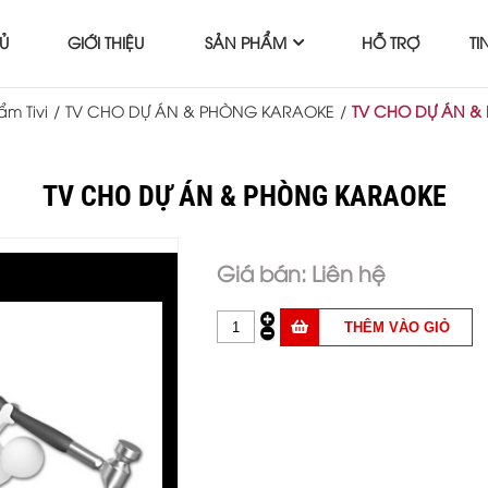
Ủ
GIỚI THIỆU
SẢN PHẨM
HỖ TRỢ
TI
m Tivi
/
TV CHO DỰ ÁN & PHÒNG KARAOKE
/
TV CHO DỰ ÁN &
TV CHO DỰ ÁN & PHÒNG KARAOKE
Liên hệ