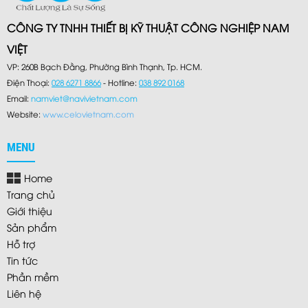
CÔNG TY TNHH THIẾT BỊ KỸ THUẬT CÔNG NGHIỆP NAM
VIỆT
VP: 260B Bạch Đằng, Phường Bình Thạnh, Tp. HCM.
Điện Thoại:
028 6271 8866
- Hotline:
038 892 0168
Email:
namviet@navivietnam.com
Website:
www.celovietnam.
com
MENU
Home
Trang chủ
Giới thiệu
Sản phẩm
Hỗ trợ
Tin tức
Phần mềm
Liên hệ