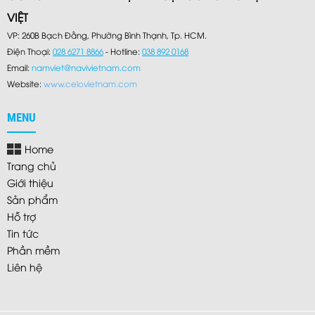
VIỆT
VP: 260B Bạch Đằng, Phường Bình Thạnh, Tp. HCM.
Điện Thoại:
028 6271 8866
- Hotline:
038 892 0168
Email:
namviet@navivietnam.com
Website:
www.celovietnam.
com
MENU
Home
Trang chủ
Giới thiệu
Sản phẩm
Hỗ trợ
Tin tức
Phần mềm
Liên hệ