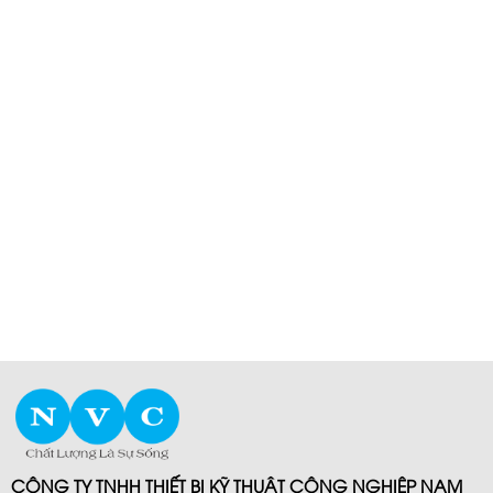
CÔNG TY TNHH THIẾT BỊ KỸ THUẬT CÔNG NGHIỆP NAM